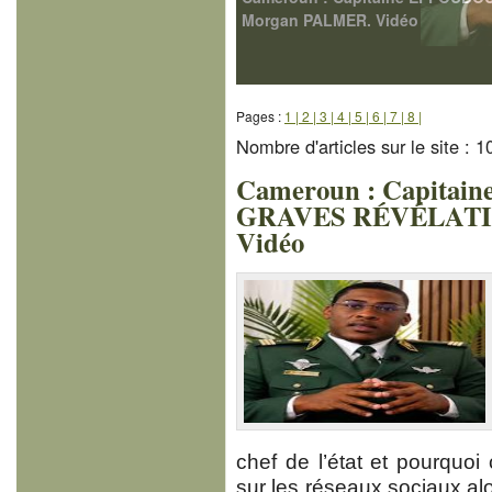
Pages :
1 |
2 |
3 |
4 |
5 |
6 |
7 |
8 |
Nombre d'articles sur le site : 
Cameroun : Capita
GRAVES RÉVÉLATIO
Vidéo
chef de l’état et pourquoi 
sur les réseaux sociaux alo