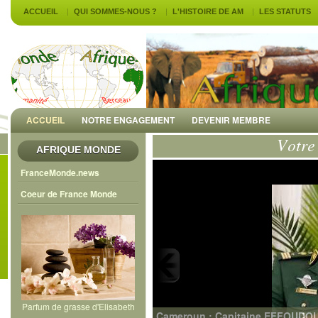
ACCUEIL
QUI SOMMES-NOUS ?
L'HISTOIRE DE AM
LES STATUTS
ACCUEIL
NOTRE ENGAGEMENT
DEVENIR MEMBRE
AFRIQUE MONDE
FranceMonde.news
Coeur de France Monde
Parfum de grasse d'Elisabeth