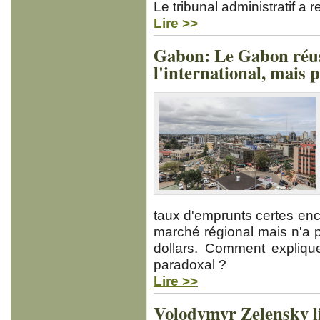
Le tribunal administratif a r
Lire >>
Gabon: Le Gabon réuss
l'international, mais 
taux d'emprunts certes enco
marché régional mais n'a 
dollars. Comment expliq
paradoxal ?
Lire >>
Volodymyr Zelensky l