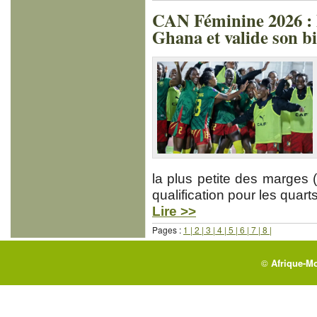
CAN Féminine 2026 :
Ghana et valide son bi
la plus petite des marges (
qualification pour les quart
Lire >>
Pages :
1 |
2 |
3 |
4 |
5 |
6 |
7 |
8 |
©
Afrique-M