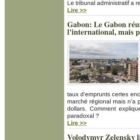
Le tribunal administratif a r
Lire >>
Gabon: Le Gabon réuss
l'international, mais 
taux d'emprunts certes enco
marché régional mais n'a 
dollars. Comment expliq
paradoxal ?
Lire >>
Volodymyr Zelensky l