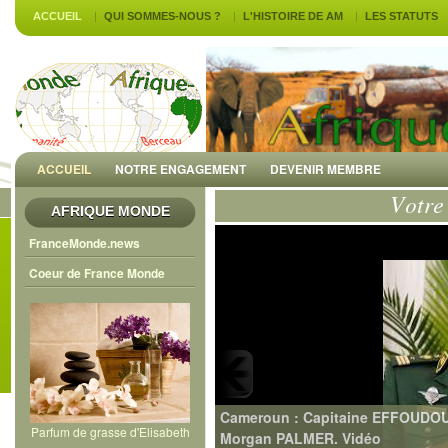
ACCUEIL
QUI SOMMES-NOUS ?
L'HISTOIRE DE AM
LES STATUTS
ACCUEIL
NOTRE ENGAGEMENT
DEVENIR MEMBRE
AFRIQUE MONDE
FranceMonde.news
Coeur de France Monde
Parfum de grasse d'Elisabeth