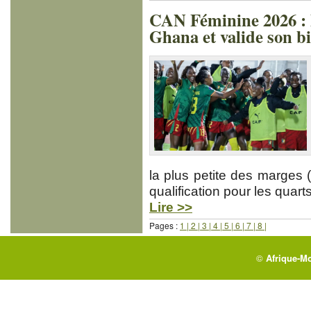
CAN Féminine 2026 :
Ghana et valide son bi
la plus petite des marges (
qualification pour les quart
Lire >>
Pages :
1 |
2 |
3 |
4 |
5 |
6 |
7 |
8 |
©
Afrique-M