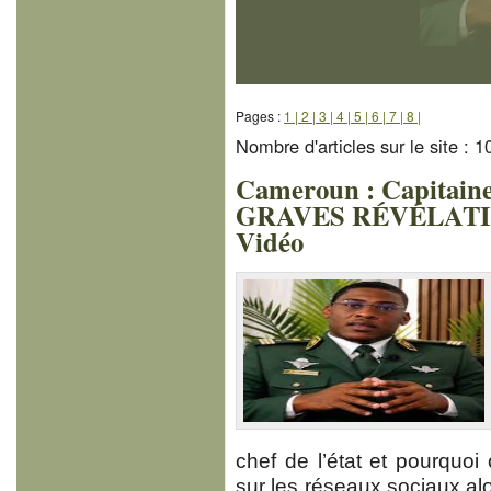
Pages :
1 |
2 |
3 |
4 |
5 |
6 |
7 |
8 |
Nombre d'articles sur le site : 
Cameroun : Capita
GRAVES RÉVÉLATIO
Vidéo
chef de l’état et pourquoi 
sur les réseaux sociaux alo