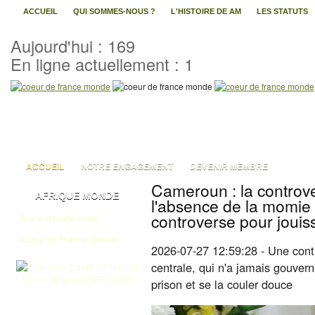
ACCUEIL
QUI SOMMES-NOUS ?
L'HISTOIRE DE AM
LES STATUTS
Aujourd'hui : 169
En ligne actuellement : 1
ACCUEIL
NOTRE ENGAGEMENT
DEVENIR MEMBRE
Cameroun : la controve
AFRIQUE MONDE
l'absence de la momie
controverse pour jouiss
FranceMonde.news
Coeur de France Monde
2026-07-27 12:59:28 - Une contr
centrale, qui n'a jamais gouver
Parfum de grasse d'Elisabeth
prison et se la couler douce