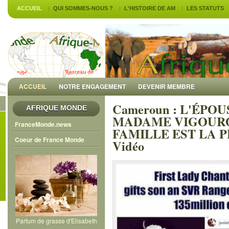
ACCUEIL
QUI SOMMES-NOUS ?
L'HISTOIRE DE AM
LES STATUTS
ACCUEIL
NOTRE ENGAGEMENT
DEVENIR MEMBRE
Cameroun : L'ÉPO
AFRIQUE MONDE
MADAME VIGOURO
FranceMonde.news
FAMILLE EST LA P
Coeur de France Monde
Vidéo
Parfum de grasse d'Elisabeth