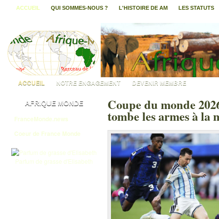
ACCUEIL
QUI SOMMES-NOUS ?
L'HISTOIRE DE AM
LES STATUTS
ACCUEIL
NOTRE ENGAGEMENT
DEVENIR MEMBRE
Coupe du monde 2026 
AFRIQUE MONDE
tombe les armes à la 
FranceMonde.news
Coeur de France Monde
Parfum de grasse d'Elisabeth