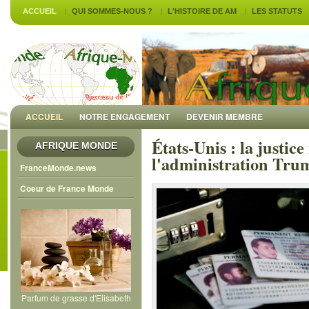
ACCUEIL
QUI SOMMES-NOUS ?
L'HISTOIRE DE AM
LES STATUTS
ACCUEIL
NOTRE ENGAGEMENT
DEVENIR MEMBRE
États-Unis : la justice
AFRIQUE MONDE
l'administration Trum
FranceMonde.news
Coeur de France Monde
Parfum de grasse d'Elisabeth