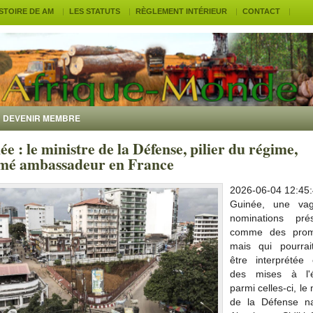
ISTOIRE DE AM
LES STATUTS
RÈGLEMENT INTÉRIEUR
CONTACT
DEVENIR MEMBRE
e : le ministre de la Défense, pilier du régime,
é ambassadeur en France
2026-06-04 12:45:
Guinée, une va
nominations pré
comme des promo
mais qui pourrai
être interprété
des mises à l'é
parmi celles-ci, le 
de la Défense na