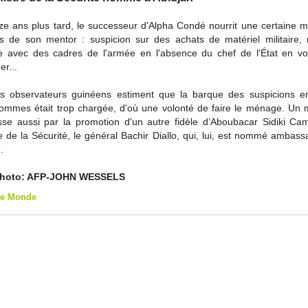
ze ans plus tard, le successeur d'Alpha Condé nourrit une certaine m
vis de son mentor : suspicion sur des achats de matériel militaire, 
te avec des cadres de l'armée en l'absence du chef de l'État en v
er...
ns observateurs guinéens estiment que la barque des suspicions en
ommes était trop chargée, d'où une volonté de faire le ménage. Un
sse aussi par la promotion d'un autre fidèle d’Aboubacar Sidiki Cam
e de la Sécurité, le général Bachir Diallo, qui, lui, est nommé ambas
.
 Photo: AFP-JOHN WESSELS
que Monde