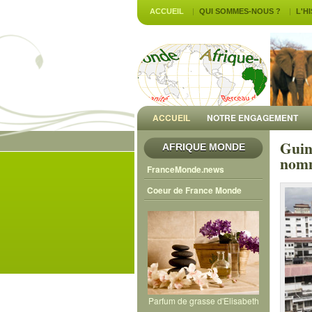
ACCUEIL
QUI SOMMES-NOUS ?
L'H
ACCUEIL
NOTRE ENGAGEMENT
Guiné
AFRIQUE MONDE
nomm
FranceMonde.news
Coeur de France Monde
Parfum de grasse d'Elisabeth