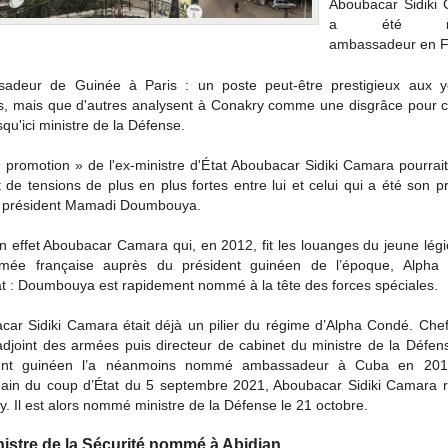
Aboubacar Sidiki
a été n
ambassadeur en 
adeur de Guinée à Paris : un poste peut-être prestigieux aux 
ns, mais que d'autres analysent à Conakry comme une disgrâce pour ce
usqu'ici ministre de la Défense.
 promotion » de l'ex-ministre d'État Aboubacar Sidiki Camara pourrait
t de tensions de plus en plus fortes entre lui et celui qui a été son p
el président Mamadi Doumbouya.
n effet Aboubacar Camara qui, en 2012, fit les louanges du jeune lég
rmée française auprès du président guinéen de l’époque, Alpha
at : Doumbouya est rapidement nommé à la tête des forces spéciales.
car Sidiki Camara était déjà un pilier du régime d’Alpha Condé. Chef 
djoint des armées puis directeur de cabinet du ministre de la Défens
dent guinéen l’a néanmoins nommé ambassadeur à Cuba en 20
ain du coup d’État du 5 septembre 2021, Aboubacar Sidiki Camara r
. Il est alors nommé ministre de la Défense le 21 octobre.
nistre de la Sécurité nommé à Abidjan