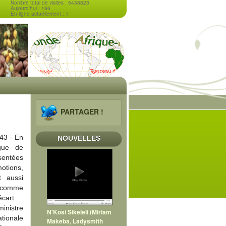
Nombre total de visites : 5438823
Aujourd'hui : 166
En ligne actuellement : 1
PARTAGER !
43 - En
NOUVELLES
gue de
sentées
tions,
t aussi
e comme
cart :
ministre
N'Kosi Sikeleli (Miriam
tionale
Makeba, Ladysmith