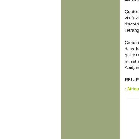
Quator
vis-à-
discrè
l'étrang
Certai
deux h
qui pa
ministr
Abidjan
RFI -
: Afri