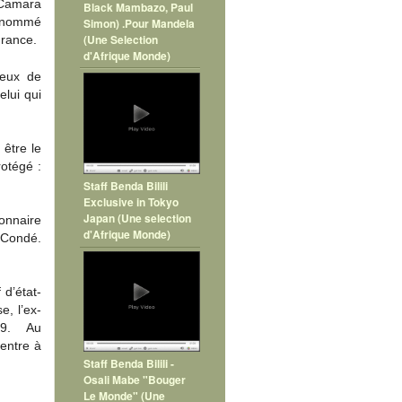
 Camara
Black Mambazo, Paul
ommé
Simon) .Pour Mandela
(Une Selection
France.
d'Afrique Monde)
yeux de
lui qui
 être le
rotégé :
Staff Benda Bilili
Exclusive in Tokyo
Japan (Une selection
ionnaire
d'Afrique Monde)
 Condé.
d’état-
e, l’ex-
19. Au
entre à
Staff Benda Bilili -
Osali Mabe "Bouger
Le Monde" (Une