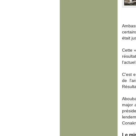
Ambass
certai
était j
Cette «
résulta
l'actu
C'est e
de l'a
Résult
Abouba
major a
prési
lendem
Conakry
Le mi