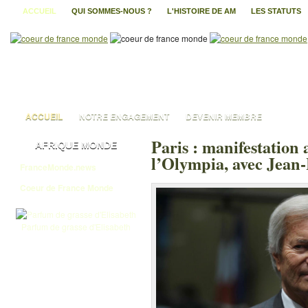
ACCUEIL
QUI SOMMES-NOUS ?
L'HISTOIRE DE AM
LES STATUTS
ACCUEIL
NOTRE ENGAGEMENT
DEVENIR MEMBRE
Paris : manifestation 
AFRIQUE MONDE
l’Olympia, avec Jea
FranceMonde.news
Coeur de France Monde
Parfum de grasse d'Elisabeth