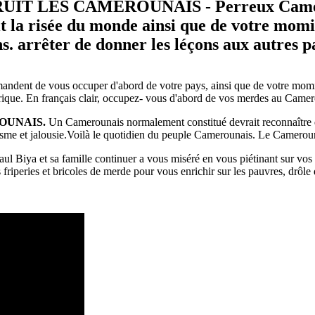
LES CAMEROUNAIS - Perreux Camerouna
t la risée du monde ainsi que de votre momie
s. arrêter de donner les léçons aux autres 
dent de vous occuper d'abord de votre pays, ainsi que de votre momie 
frique. En français clair, occupez- vous d'abord de vos merdes au Came
OUNAIS.
Un Camerounais normalement constitué devrait reconnaître qu
lisme et jalousie.Voilà le quotidien du peuple Camerounais. Le Cameroun 
Paul Biya et sa famille continuer a vous miséré en vous piétinant sur vo
eries et bricoles de merde pour vous enrichir sur les pauvres, drôle de