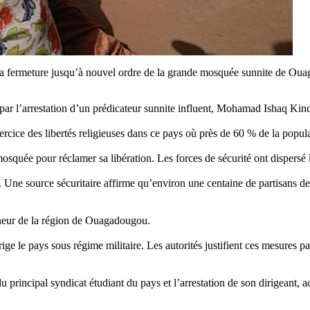
la fermeture jusqu’à nouvel ordre de la grande mosquée sunnite de Ouag
 par l’arrestation d’un prédicateur sunnite influent, Mohamad Ishaq Kin
xercice des libertés religieuses dans ce pays où près de 60 % de la popu
mosquée pour réclamer sa libération. Les forces de sécurité ont dispersé 
. Une source sécuritaire affirme qu’environ une centaine de partisans de
rneur de la région de Ouagadougou.
e le pays sous régime militaire. Les autorités justifient ces mesures par 
u principal syndicat étudiant du pays et l’arrestation de son dirigeant,