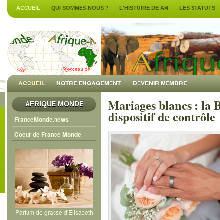
ACCUEIL
QUI SOMMES-NOUS ?
L'HISTOIRE DE AM
LES STATUTS
ACCUEIL
NOTRE ENGAGEMENT
DEVENIR MEMBRE
Mariages blancs : la
AFRIQUE MONDE
dispositif de contrôle
FranceMonde.news
Coeur de France Monde
Parfum de grasse d'Elisabeth