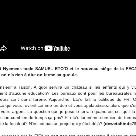
ot Nyemeck tacle SAMUEL ETO'O et le nouveau siège de la FEC
on n'a rien à dire on ferme sa gueule.
sieur a raison. A quoi servira un château si les enfants qui y vi
cient d'aucune éducation? Les bureaux sont pour les bureaucrates m
lleurs sont dans l'arène. Aujourd'hui Eto'o fait la politique du PR. 
ce qui vous revient comme un don et vous applaudissez alors que c'es
t votre argent. La question que je pose le terrain quand est-ce qu'il l
uction combien de temps ça pris? Et eto'o lui-même combien de temps i
 de la fecafoot? N'est ce pas un projet qui y était déjà?
(dewetchinde7