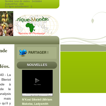
Nombre total de visites : 5438864
Aujourd'hui : 208
En ligne actuellement : 3
ande
PARTAGER !
déos.
NOUVELLES
40 - La
leriot
nde à
 de le
nalysis
, mais
N'Kosi Sikeleli (Miriam
 qu'il y
Makeba, Ladysmith