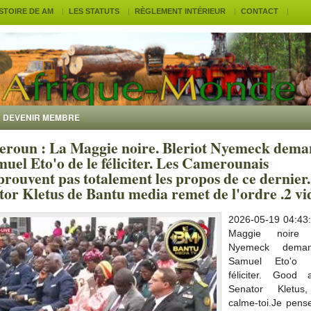
ISTOIRE DE AM
LES STATUTS
RÈGLEMENT INTÉRIEUR
CONTACT
DEVENIR MEMBRE
roun : La Maggie noire. Bleriot Nyemeck dem
muel Eto'o de le féliciter. Les Camerounais
prouvent pas totalement les propos de ce dernier.
tor Kletus de Bantu media remet de l'ordre .2 vi
2026-05-19 04:43:
Maggie noire B
Nyemeck dema
Samuel Eto'o
féliciter. Good a
Senator Kletus
calme-toi.Je pense