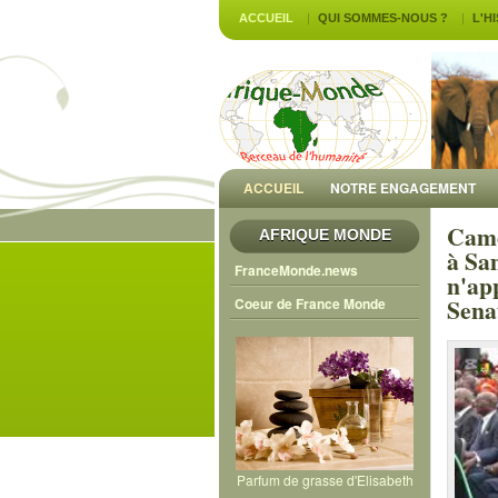
ACCUEIL
QUI SOMMES-NOUS ?
L'H
ACCUEIL
NOTRE ENGAGEMENT
Came
AFRIQUE MONDE
à Sa
FranceMonde.news
n'ap
Sena
Coeur de France Monde
Parfum de grasse d'Elisabeth