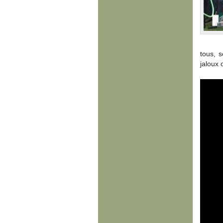
tous, s
jaloux 