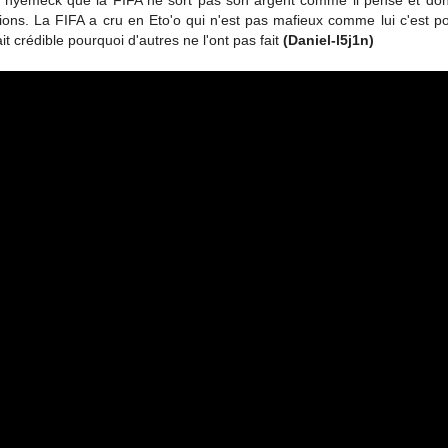
à nyemeck que la FIFA ne sort pas son argent comme il pense et do
ions. La FIFA a cru en Eto'o qui n'est pas mafieux comme lui c'est p
tait crédible pourquoi d'autres ne l'ont pas fait
(Daniel-l5j1n)