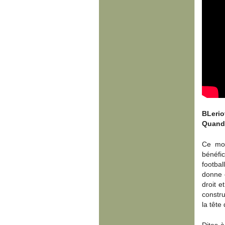
BLeri
Quand 
Ce mon
bénéfi
footba
donne 
droit e
constr
la tête