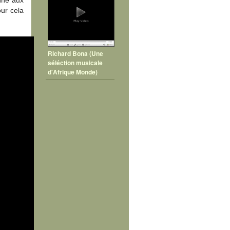
nne aux
our cela
Richard Bona (Une
séléction musicale
d'Afrique Monde)