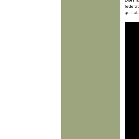
Dites 
fédérat
qu'il é