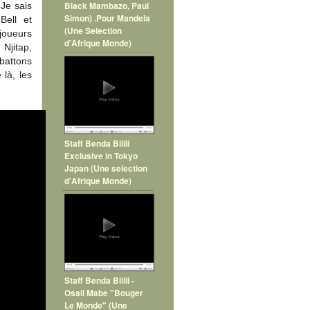
Black Mambazo, Paul
Je sais
Simon) .Pour Mandela
Bell et
(Une Selection
joueurs
d'Afrique Monde)
Njitap,
attons
 là, les
Staff Benda Bilili
Exclusive in Tokyo
Japan (Une selection
d'Afrique Monde)
Staff Benda Bilili -
Osali Mabe "Bouger
Le Monde" (Une