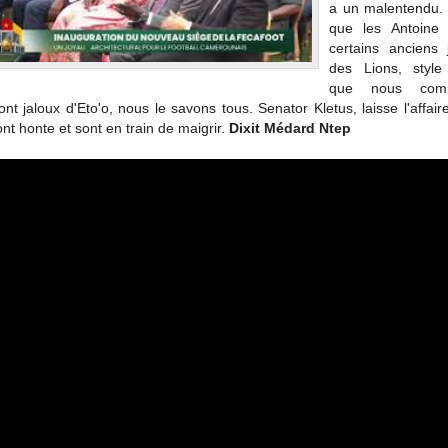
a un malentendu. 
que les Antoine 
certains anciens 
des Lions, style 
que nous comb
ont jaloux d'Eto'o, nous le savons tous. Senator Kletus, laisse l'affaire
ont honte et sont en train de maigrir.
Dixit Médard Ntep