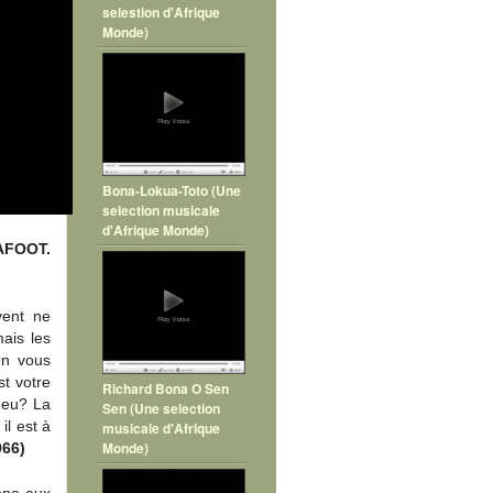
selestion d'Afrique
Monde)
Bona-Lokua-Toto (Une
selection musicale
d'Afrique Monde)
AFOOT.
vent ne
ais les
On vous
t votre
Richard Bona O Sen
a eu? La
Sen (Une selection
l est à
musicale d'Afrique
Monde)
966)