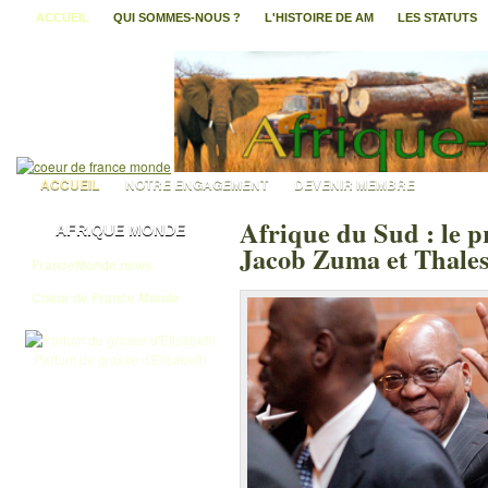
ACCUEIL
QUI SOMMES-NOUS ?
L'HISTOIRE DE AM
LES STATUTS
ACCUEIL
NOTRE ENGAGEMENT
DEVENIR MEMBRE
Afrique du Sud : le p
AFRIQUE MONDE
Jacob Zuma et Thales
FranceMonde.news
Coeur de France Monde
Parfum de grasse d'Elisabeth