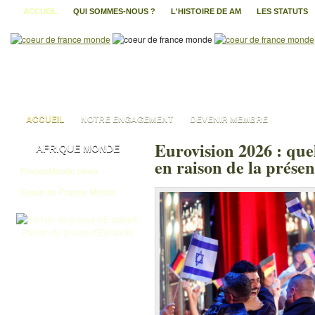
ACCUEIL
QUI SOMMES-NOUS ?
L'HISTOIRE DE AM
LES STATUTS
ACCUEIL
NOTRE ENGAGEMENT
DEVENIR MEMBRE
Eurovision 2026 : que
AFRIQUE MONDE
en raison de la présen
FranceMonde.news
Coeur de France Monde
Parfum de grasse d'Elisabeth