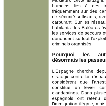
Plusieurs ONG espagnole
humains liés à ces tr
fréquemment sur des can
de sécurité suffisants, av
carburant. Sur les résea
habitants des Baléares é
les services de secours et 
dénoncent surtout l’explo
criminels organisés.
Pourquoi les auto
désormais les passeu
L’Espagne cherche depu
stratégie contre les réseau
considèrent que l’arres
constitue un levier cen
clandestines. Dans plusie
espagnols ont retenu d
l’immigration illégale, mai