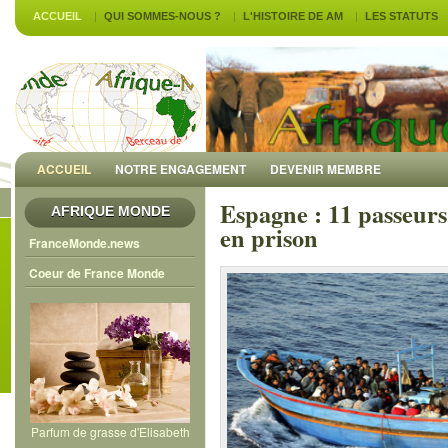
ACCUEIL
QUI SOMMES-NOUS ?
L'HISTOIRE DE AM
LES STATUTS
ACCUEIL
NOTRE ENGAGEMENT
DEVENIR MEMBRE
Espagne : 11 passeurs 
AFRIQUE MONDE
en prison
FranceMonde.news
Coeur de France Monde
Parfum de grasse d'Elisabeth