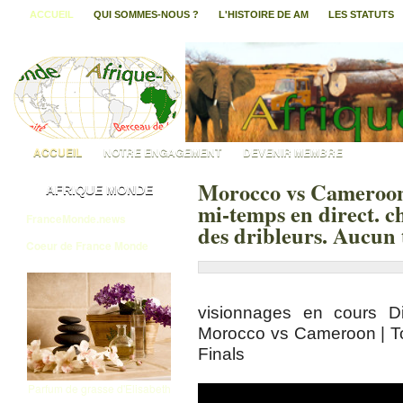
ACCUEIL
QUI SOMMES-NOUS ?
L'HISTOIRE DE AM
LES STATUTS
ACCUEIL
NOTRE ENGAGEMENT
DEVENIR MEMBRE
Morocco vs Cameroon
AFRIQUE MONDE
mi-temps en direct. 
FranceMonde.news
des dribleurs. Aucun 
Coeur de France Monde
visionnages en cours Di
Morocco vs Cameroon | To
Finals
Parfum de grasse d'Elisabeth