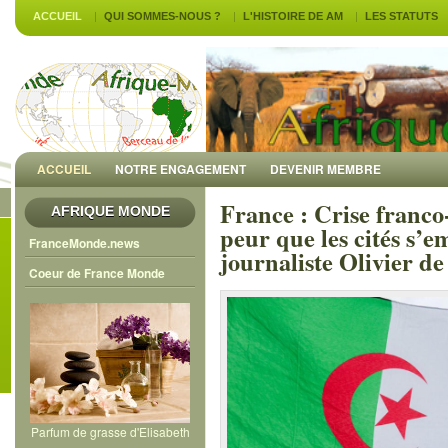
ACCUEIL
QUI SOMMES-NOUS ?
L'HISTOIRE DE AM
LES STATUTS
ACCUEIL
NOTRE ENGAGEMENT
DEVENIR MEMBRE
France : Crise franco-
AFRIQUE MONDE
peur que les cités s’e
FranceMonde.news
journaliste Olivier d
Coeur de France Monde
Parfum de grasse d'Elisabeth