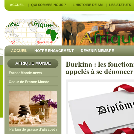
ACCUEIL
QUI SOMMES-NOUS ?
L'HISTOIRE DE AM
LES STATUTS
ACCUEIL
NOTRE ENGAGEMENT
DEVENIR MEMBRE
Burkina : les fonctio
AFRIQUE MONDE
appelés à se dénoncer
FranceMonde.news
Coeur de France Monde
Parfum de grasse d'Elisabeth