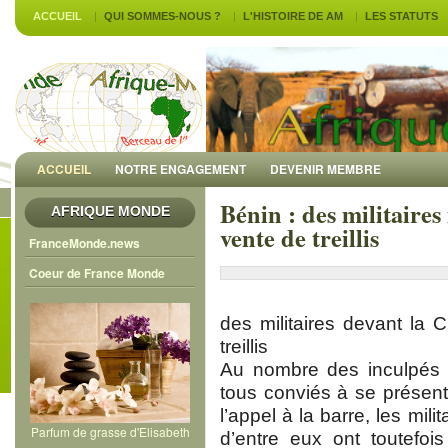
ACCUEIL
QUI SOMMES-NOUS ?
L'HISTOIRE DE AM
LES STATUTS
ACCUEIL
NOTRE ENGAGEMENT
DEVENIR MEMBRE
Bénin : des militaires
AFRIQUE MONDE
vente de treillis
FranceMonde.news
Coeur de France Monde
des militaires devant la
treillis
Au nombre des inculpés fig
tous conviés à se présent
l’appel à la barre, les mil
Parfum de grasse d'Elisabeth
d’entre eux ont toutefois