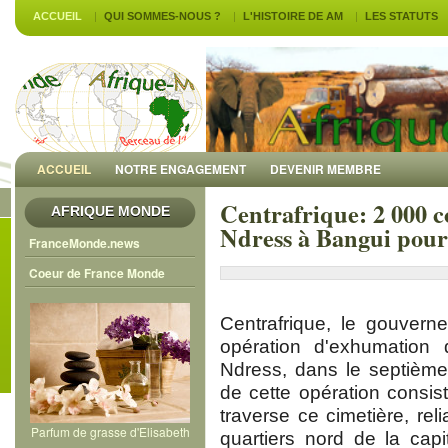
ACCUEIL
QUI SOMMES-NOUS ?
L'HISTOIRE DE AM
LES STATUTS
ACCUEIL
NOTRE ENGAGEMENT
DEVENIR MEMBRE
Centrafrique: 2 000 
AFRIQUE MONDE
Ndress à Bangui pour 
FranceMonde.news
Coeur de France Monde
Centrafrique, le gouvern
opération d'exhumation
Ndress, dans le septième
de cette opération consiste
traverse ce cimetière, re
Parfum de grasse d'Elisabeth
quartiers nord de la cap