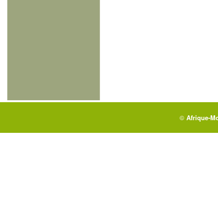
©
Afrique-M