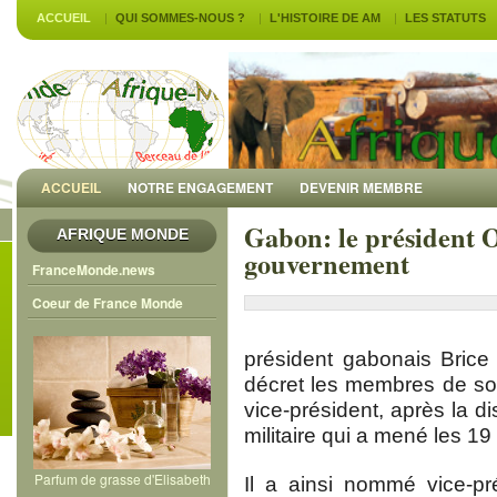
ACCUEIL
QUI SOMMES-NOUS ?
L'HISTOIRE DE AM
LES STATUTS
ACCUEIL
NOTRE ENGAGEMENT
DEVENIR MEMBRE
Gabon: le président 
AFRIQUE MONDE
gouvernement
FranceMonde.news
Coeur de France Monde
président gabonais Bric
décret les membres de so
vice-président, après la d
militaire qui a mené les 19
Parfum de grasse d'Elisabeth
Il a ainsi nommé vice-pr