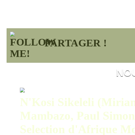
PARTAGER !
NO
N'Kosi Sikeleli (Miri
Mambazo, Paul Simon
Selection d'Afrique M