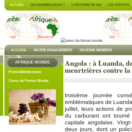
ACCUEIL
QUI SOMMES-NOUS ?
L'HISTOIRE DE AM
LES STATUTS
ACCUEIL
NOTRE ENGAGEMENT
DEVENIR MEMBRE
Angola : à Luanda, d
AFRIQUE MONDE
meurtrières contre la
FranceMonde.news
Coeur de France Monde
troisième journée cons
emblématiques de Luanda 
juillet, leurs actions de p
du carburant ont tourné
capitale angolaise. Ving
Parfum de grasse d'Elisabeth
deux jours, dont un polic